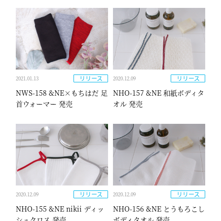
リリース
リリース
2021.01.13
2020.12.09
NWS-158 &NE×もちはだ 足
NHO-157 &NE 和紙ボディタ
首ウォーマー 発売
オル 発売
リリース
リリース
2020.12.09
2020.12.09
NHO-155 &NE nikii ディッ
NHO-156 &NE とうもろこし
シュクロス 発売
ボディタオル 発売