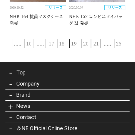
リリース
リリース
2020.10.22
2020.10.09
NHK-164 抗菌マスクケース
NHK-152 コンビニマイバッ
発売
グ M 発売
.....
10
.....
17
18
19
20
21
.....
25
Top
Company
Brand
News
Contact
＆NE Official Online Store