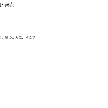
3P 発売
で、鍋つかみに、またプ