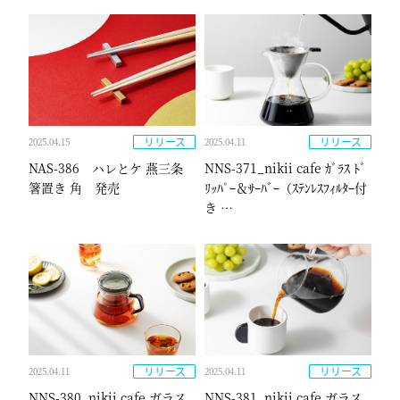
リリース
リリース
2025.04.15
2025.04.11
NAS-386 ハレとケ 燕三条
NNS-371_nikii cafe ｶﾞﾗｽ ﾄﾞ
箸置き 角 発売
ﾘｯﾊﾟｰ＆ｻｰﾊﾞｰ（ｽﾃﾝﾚｽﾌｨﾙﾀｰ付
き …
リリース
リリース
2025.04.11
2025.04.11
NNS-380_nikii cafe ガラス
NNS-381_nikii cafe ガラス