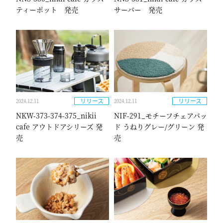
ティーポット 発売
サーバー 発売
リリース
リリース
2024.12.11
2024.12.11
NKW-373-374-375_nikii
NIF-291_モチーフチェアパッ
cafe アウトドアシリーズ 発
ド うねりグレー/グリーン 発
売
売