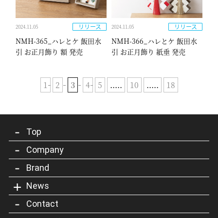
リリース
リリース
2024.11.05
2024.11.05
NMH-365_ハレとケ 飯田水
NMH-366_ハレとケ 飯田水
引 お正月飾り 額 発売
引 お正月飾り 紙垂 発売
1
2
3
4
5
.....
10
.....
18
Top
Company
Brand
News
Contact