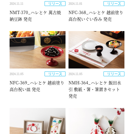
リリース
リリース
2024.11.11
2024.11.01
NMT-370_ハレとケ 萬古焼
NFC-368_ハレとケ 越前塗り
納豆鉢 発売
高台祝いぐい呑み 発売
リリース
リリース
2024.11.05
2024.11.05
NFC-369_ハレとケ 越前塗り
NMH-364_ハレとケ 飯田水
高台祝い皿 発売
引 敷紙・箸・箸置きセット
発売